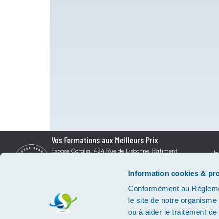
Vos Formations aux Meilleurs Prix
Espace Coralia, 424 Rue de Lisbonne, Bâtiment
In
A
Q
83500 La Seyne-sur-Mer
Information cookies & pr
contact@formations-aux-meilleurs-prix.com
04 22 59 02 30
Conformément au Règlemen
le site de notre organisme 
ou à aider le traitement d