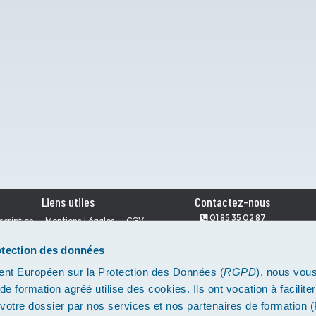
Liens utiles
Contactez-nous
01 85 35 02 87
scription
Mentions Légales
CGV
02 42 07 02 81
ui Sommes-nous ?
Prise en charge
03 67 61 01 69
otection des données
Actualités
04 22 59 02 30
05 64 31 11 22
t Européen sur la Protection des Données (
RGPD
), nous vou
de formation agréé utilise des cookies. Ils ont vocation à facilite
e votre dossier par nos services et nos partenaires de formation 