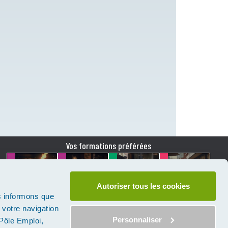
Vos formations préférées
HYGIÈNE
PERMIS
ALIMENTAIRE
Autoriser tous les cookies
PERMIS
D'EXPLOITATION
RESTAURATION
D'EXPLOITATION
EN VISIO
COMMERCIALE
OFFRE DUO
s informons que
r votre navigation
Personnaliser
(Pôle Emploi,