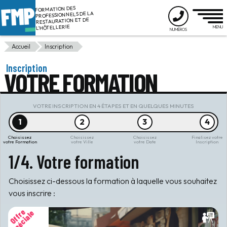
FORMATION DES
PROFESSIONNELS DE LA
RESTAURATION ET DE
L'HÔTELLERIE
Accueil
Inscription
Inscription
VOTRE FORMATION
VOTRE INSCRIPTION EN 4 ÉTAPES ET EN QUELQUES MINUTES
1
2
3
4
Choisissez
Choisissez
Choisissez
Finalisez votre
votre Formation
votre Ville
votre Date
Inscription
1/4. Votre formation
Choisissez ci-dessous la formation à laquelle vous souhaitez
vous inscrire :
O
f
f
r
e
S
p
é
c
i
a
l
e