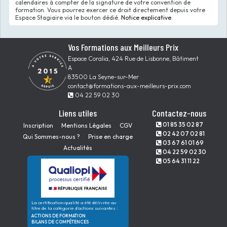
calendaires à compter de la signature de votre convention de
formation. Vous pourrez exercer ce droit directement depuis votre
Espace Stagiaire via le bouton dédié.
Notice explicative
.
Vos Formations aux Meilleurs Prix
Espace Coralia, 424 Rue de Lisbonne, Bâtiment
A
83500 La Seyne-sur-Mer
contact@formations-aux-meilleurs-prix.com
04 22 59 02 30
Liens utiles
Contactez-nous
01 85 35 02 87
Inscription
Mentions Légales
CGV
02 42 07 02 81
Qui Sommes-nous ?
Prise en charge
03 67 61 01 69
Actualités
04 22 59 02 30
05 64 31 11 22
La certification qualité a été délivrée au
titre de la catégorie d'actions suivantes :
ACTIONS DE FORMATION
BILANS DE COMPÉTENCES