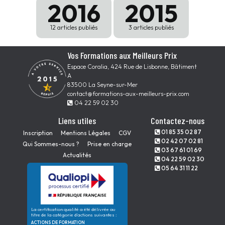
2016
2015
12 articles publiés
3 articles publiés
Vos Formations aux Meilleurs Prix
Espace Coralia, 424 Rue de Lisbonne, Bâtiment
A
83500 La Seyne-sur-Mer
contact@formations-aux-meilleurs-prix.com
04 22 59 02 30
Liens utiles
Contactez-nous
01 85 35 02 87
Inscription
Mentions Légales
CGV
02 42 07 02 81
Qui Sommes-nous ?
Prise en charge
03 67 61 01 69
Actualités
04 22 59 02 30
05 64 31 11 22
La certification qualité a été délivrée au
titre de la catégorie d'actions suivantes :
ACTIONS DE FORMATION