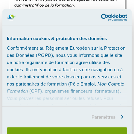
administratif ou de la formation.
En savoir plus
MARDI 17 DÉCEMBRE 2024
Information cookies & protection des données
Conformément au Règlement Européen sur la Protection
des Données (
RGPD
), nous vous informons que le site
de notre organisme de formation agréé utilise des
cookies. Ils ont vocation à faciliter votre navigation ou à
aider le traitement de votre dossier par nos services et
nos partenaires de formation (Pôle Emploi,
Mon Compte
Formation
(CPF), organismes financeurs, formateurs).
Vous pouvez les personnaliser ou les refuser. Pour
Quelles sont les différentes licences
accepter tous les cookies, cliquez sur "Autoriser tous les
pour débits de boissons ?
cookies". Merci.
Paramètres
Le commerce de boissons alcoolisées est soumis à une
réglementation stricte. Quelles sont les différentes
licences et comment se gère leur translation, tra...