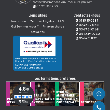
contact@formations-aux-meilleurs-prix.com
04 22 59 02 30
Liens utiles
Contactez-nous
01 85 35 02 87
Inscription
Mentions Légales
CGV
02 42 07 02 81
Qui Sommes-nous ?
Prise en charge
03 67 61 01 69
Actualités
04 22 59 02 30
05 64 31 11 22
La certification qualité a été délivrée au
titre de la catégorie d'actions suivantes :
ACTIONS DE FORMATION
BILANS DE COMPÉTENCES
Vos formations préférées
HYGIÈNE
PERMIS
ALIMENTAIRE
PERMIS
D'EXPLOITATION
RESTAURATION
D'EXPLOITATION
EN VISIO
COMMERCIALE
OFFRE DUO