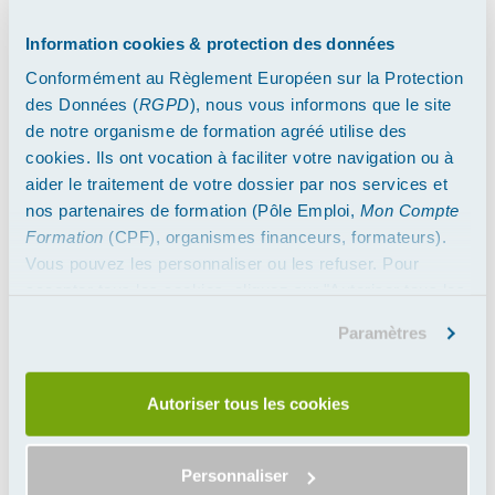
Cette formation peut être prise en charge par France Travail
(ex-Pôle Emploi), votre
OPCO
, et de nombreux autres
Information cookies & protection des données
organismes... A défaut de droits à la formation, vous pouvez
Conformément au Règlement Européen sur la Protection
la régler par carte bancaire ou par virement bancaire après
des Données (
RGPD
), nous vous informons que le site
confirmation de votre inscription.
de notre organisme de formation agréé utilise des
cookies. Ils ont vocation à faciliter votre navigation ou à
Contacter nos Conseillers
aider le traitement de votre dossier par nos services et
nos partenaires de formation (Pôle Emploi,
Mon Compte
Objectifs de la formation
Formation
(CPF), organismes financeurs, formateurs).
Vous pouvez les personnaliser ou les refuser. Pour
Gérer un débit de boissons en conformité avec la
accepter tous les cookies, cliquez sur "Autoriser tous les
réglementation en tenant compte des enjeux de santé
cookies". Merci.
publique.
Paramètres
Permettre l'ouverture et l'exploitation d'un débit de
boissons
Autoriser tous les cookies
Programme du Permis
d'Exploitation
Expert
ou
Personnaliser