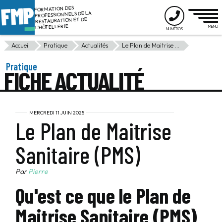
FORMATION DES
PROFESSIONNELS DE LA
RESTAURATION ET DE
L'HÔTELLERIE
Accueil
Pratique
Actualités
Le Plan de Maitrise ...
Pratique
FICHE ACTUALITÉ
MERCREDI 11 JUIN 2025
Le Plan de Maitrise
Sanitaire (PMS)
Par
Pierre
Qu'est ce que le Plan de
Maitrise Sanitaire (PMS)