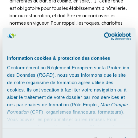
différentes au bar, à la cuisine, en salle, ...). Cette tenue
est obligatoire pour tous les établissements d'hôtellerie,
bar ou restauration, et doit être en accord avec les
normes en vigueur. Pour rappel, les toques, charlottes
ou autres coiffes doivent être jetées à la sortie de la
zone de production.
Le lavage des mains
Information cookies & protection des données
obligatoire
Conformément au Règlement Européen sur la Protection
Le lavage des mains est impératif dans le cadre d'une
des Données (
RGPD
), nous vous informons que le site
activité de restauration. Il l'est d'autant plus lorsque que
de notre organisme de formation agréé utilise des
vous êtes confronté à l'une de ces situations :
cookies. Ils ont vocation à faciliter votre navigation ou à
aider le traitement de votre dossier par nos services et
à l'
arrivée
au poste de travail
nos partenaires de formation (Pôle Emploi,
Mon Compte
après un
contact avec des aliments sales
Formation
(CPF), organismes financeurs, formateurs).
(œufs, produits emballés, etc.)
Vous pouvez les personnaliser ou les refuser. Pour
après la
réception de matières premières
accepter tous les cookies, cliquez sur "Autoriser tous les
après avoir
éternuer
ou s'être
mouché
cookies". Merci.