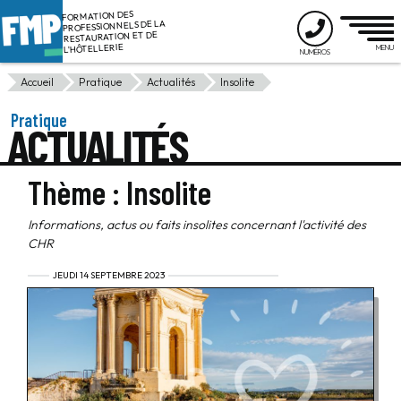
FORMATION DES
PROFESSIONNELS DE LA
RESTAURATION ET DE
L'HÔTELLERIE
Accueil
Pratique
Actualités
Insolite
Pratique
ACTUALITÉS
Thème : Insolite
Informations, actus ou faits insolites concernant l'activité des
CHR
JEUDI 14 SEPTEMBRE 2023