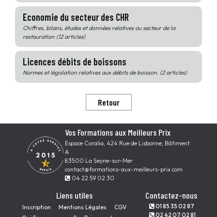
Economie du secteur des CHR
Chiffres, bilans, études et données relatives au secteur de la
restauration (12 articles)
Licences débits de boissons
Normes et législation relatives aux débits de boisson. (2 articles)
Retour
Vos Formations aux Meilleurs Prix
Espace Coralia, 424 Rue de Lisbonne, Bâtiment
A
83500 La Seyne-sur-Mer
contact@formations-aux-meilleurs-prix.com
04 22 59 02 30
Liens utiles
Contactez-nous
01 85 35 02 87
Inscription
Mentions Légales
CGV
02 42 07 02 81