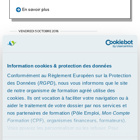
En savoir plus
VENDREDI 5 OCTOBRE 2018
Information cookies & protection des données
Conformément au Règlement Européen sur la Protection
des Données (
RGPD
), nous vous informons que le site
de notre organisme de formation agréé utilise des
cookies. Ils ont vocation à faciliter votre navigation ou à
Top 10 des noms de restaurants à jeu
aider le traitement de votre dossier par nos services et
de mots
nos partenaires de formation (Pôle Emploi,
Mon Compte
Tour de France et Top 10 des jeux de mots s'illustrant
Formation
(CPF), organismes financeurs, formateurs).
dans les noms de certains de nos bars ou restaurants.
Vous pouvez les personnaliser ou les refuser. Pour
accepter tous les cookies, cliquez sur "Autoriser tous les
En savoir plus